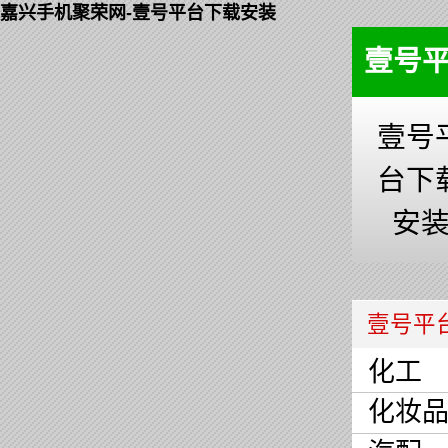
嘉兴手机聚荣网-壹号平台下载安装
壹号
壹号
台下
安
壹号平
化工
化妆