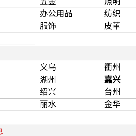
五金
照明
办公用品
纺织
服饰
皮革
义乌
衢州
湖州
嘉兴
绍兴
台州
丽水
金华
息