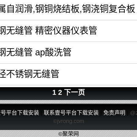
属自润滑,钢铜烧结板,钢浇铜复合板
钢无缝管 精密仪器仪表管
钢无缝管 ap酸洗管
径不锈钢无缝管
1
2
下一页
壹号平台下载安装
|
联系壹号平台下载安装
|
免责声明
|
@
©jvrong.com
©聚荣网