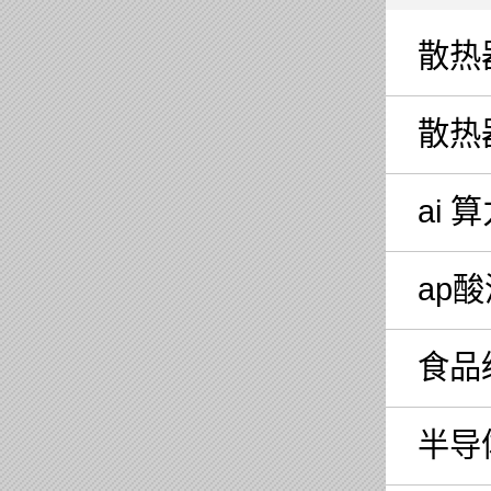
散热器
散热
ai
ap酸
食品
半导