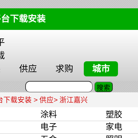
平台下载安装
平
载
装
供应
求购
城市
台下载安装
>
供应
> 浙江嘉兴
涂料
塑胶
品
电子
家电