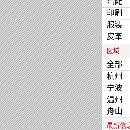
汽配
印刷
服装
皮革
区域
全部
杭州
宁波
温州
舟山
最新信