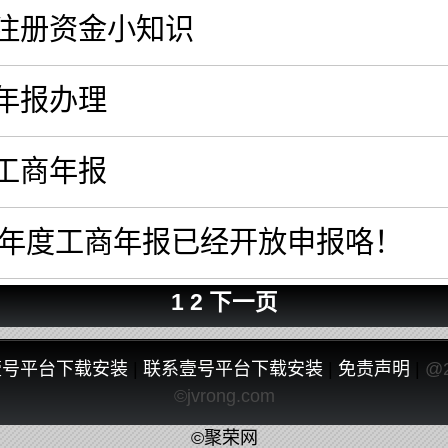
注册资金小知识
年报办理
工商年报
25年度工商年报已经开放申报咯！
1
2
下一页
壹号平台下载安装
|
联系壹号平台下载安装
|
免责声明
|
@
©jvrong.com
©聚荣网