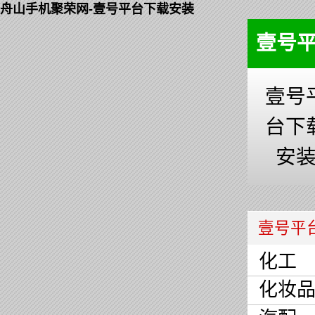
舟山手机聚荣网-壹号平台下载安装
壹号
壹号
台下
安
壹号平
化工
化妆