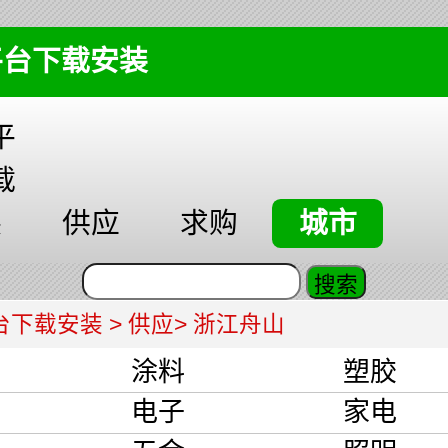
平台下载安装
平
载
装
供应
求购
城市
台下载安装
>
供应
> 浙江舟山
涂料
塑胶
品
电子
家电