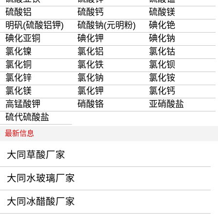
硫酸铝
硫酸钙
硫酸镁
明矾(硫酸铝钾)
硫酸钠(元明粉)
碘化铯
碘化亚铜
碘化钾
碘化钠
氯化镍
氯化铝
氯化钴
氯化铜
氯化铁
氯化钡
氯化锌
氯化钠
氯化铵
氯化镁
氯化钾
氯化钙
高锰酸钾
硝酸铬
亚硝酸盐
硫代硫酸盐
最新信息
大同草酸厂家
大同水玻璃厂家
大同冰醋酸厂家