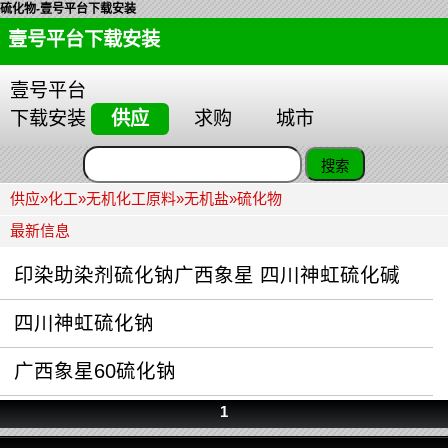
硫化物-壹号平台下载安装
壹号平台下载安装
壹号平台
下载安装
供应
求购
城市
供应
»
化工
»
无机化工原料
»
无机盐
»
硫化物
最新信息
印染助染剂硫化钠广西象星 四川神虹硫化碱
四川神虹硫化钠
广西象星60硫化钠
1