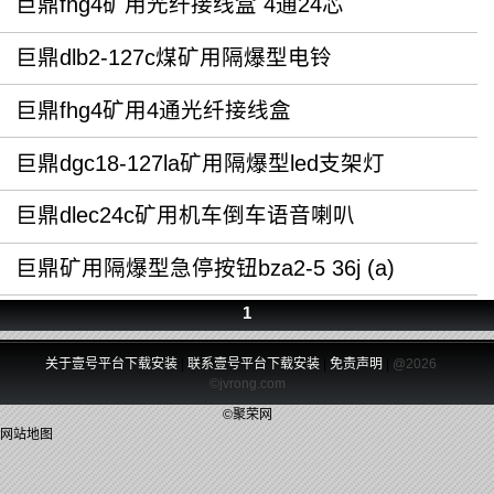
巨鼎fhg4矿用光纤接线盒 4通24芯
巨鼎dlb2-127c煤矿用隔爆型电铃
巨鼎fhg4矿用4通光纤接线盒
巨鼎dgc18-127la矿用隔爆型led支架灯
巨鼎dlec24c矿用机车倒车语音喇叭
巨鼎矿用隔爆型急停按钮bza2-5 36j (a)
1
关于壹号平台下载安装
|
联系壹号平台下载安装
|
免责声明
|
@2026
©jvrong.com
©聚荣网
网站地图