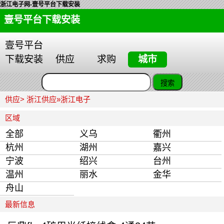
浙江电子网-壹号平台下载安装
壹号平台下载安装
壹号平台
下载安装
供应
求购
城市
供应>
浙江供应
»
浙江电子
区域
全部
义乌
衢州
杭州
湖州
嘉兴
宁波
绍兴
台州
温州
丽水
金华
舟山
最新信息