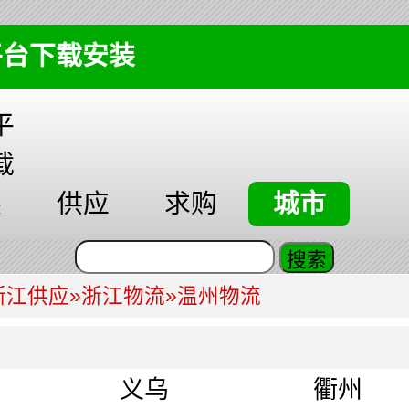
平台下载安装
平
载
装
供应
求购
城市
浙江供应
»
浙江物流
»
温州物流
义乌
衢州