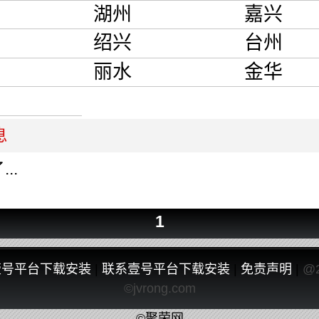
湖州
嘉兴
绍兴
台州
丽水
金华
息
..
1
壹号平台下载安装
|
联系壹号平台下载安装
|
免责声明
|
@
©jvrong.com
©聚荣网