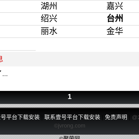
湖州
嘉兴
绍兴
台州
丽水
金华
息
..
1
壹号平台下载安装
|
联系壹号平台下载安装
|
免责声明
|
@
©jvrong.com
©聚荣网