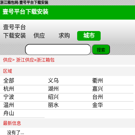
浙江箱包网-壹号平台下载安装
壹号平台下载安装
壹号平台
下载安装
供应
求购
城市
供应>
浙江供应
»
浙江箱包
区域
全部
义乌
衢州
杭州
湖州
嘉兴
宁波
绍兴
台州
温州
丽水
金华
舟山
最新信息
没有了...