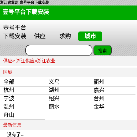
浙江农业网-壹号平台下载安装
壹号平台下载安装
壹号平台
下载安装
供应
求购
城市
供应>
浙江供应
»
浙江农业
区域
全部
义乌
衢州
杭州
湖州
嘉兴
宁波
绍兴
台州
温州
丽水
金华
舟山
最新信息
没有了...