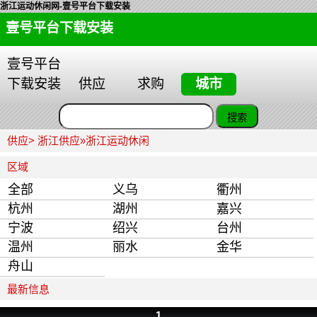
浙江运动休闲网-壹号平台下载安装
壹号平台下载安装
壹号平台
下载安装
供应
求购
城市
供应>
浙江供应
»
浙江运动休闲
区域
全部
义乌
衢州
杭州
湖州
嘉兴
宁波
绍兴
台州
温州
丽水
金华
舟山
最新信息
1