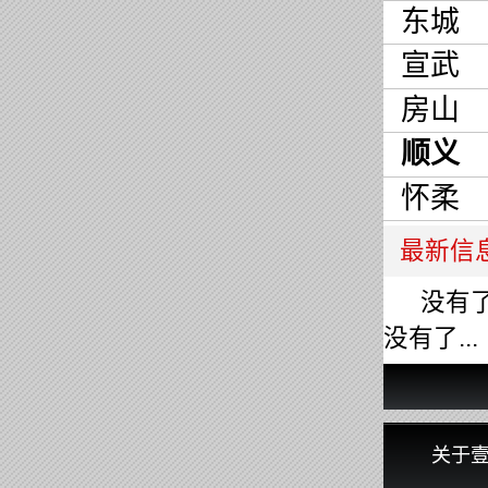
东城
宣武
房山
顺义
怀柔
最新信
没有了.
没有了...
关于