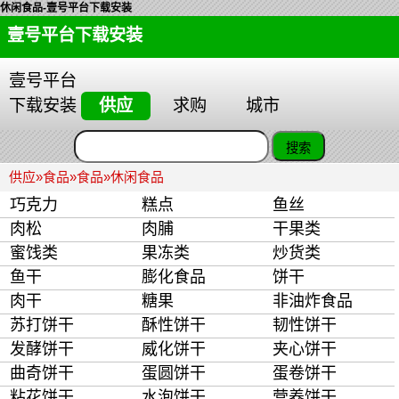
休闲食品-壹号平台下载安装
壹号平台下载安装
壹号平台
下载安装
供应
求购
城市
供应
»
食品
»
食品
»
休闲食品
巧克力
糕点
鱼丝
肉松
肉脯
干果类
蜜饯类
果冻类
炒货类
鱼干
膨化食品
饼干
肉干
糖果
非油炸食品
苏打饼干
酥性饼干
韧性饼干
发酵饼干
威化饼干
夹心饼干
曲奇饼干
蛋圆饼干
蛋卷饼干
粘花饼干
水泡饼干
营养饼干