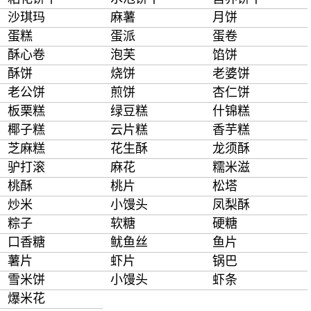
沙琪玛
麻薯
月饼
蛋糕
蛋派
蛋卷
酥心卷
泡芙
馅饼
酥饼
烧饼
老婆饼
老公饼
煎饼
杏仁饼
板栗糕
绿豆糕
什锦糕
椰子糕
云片糕
香芋糕
芝麻糕
花生酥
龙须酥
驴打滚
麻花
糯米滋
桃酥
桃片
松塔
炒米
小馒头
凤梨酥
粽子
软糖
硬糖
口香糖
鱿鱼丝
鱼片
薯片
虾片
锅巴
雪米饼
小馒头
虾条
爆米花