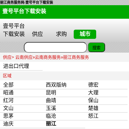
丽江商务服务网-壹号平台下载安装
壹号平台下载安装
壹号平台
下载安装
供应
求购
城市
供应>
云南供应
»
云南商务服务
»
丽江商务服务
进出口代理
区域
全部
西双版纳
德宏
昭通
昆明
大理
红河
曲靖
保山
文山
玉溪
楚雄
思茅
临沧
怒江
迪庆
丽江