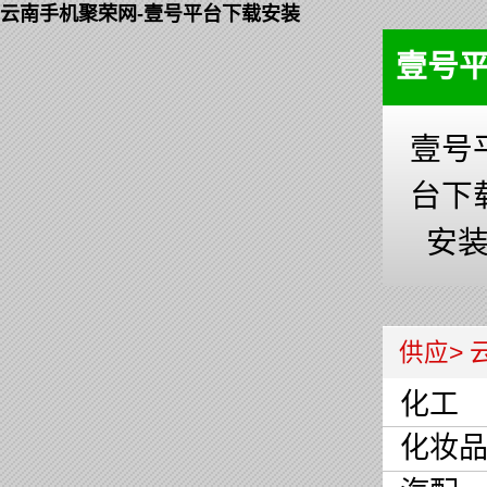
云南手机聚荣网-壹号平台下载安装
壹号
壹号
台下
安
供应
>
化工
化妆