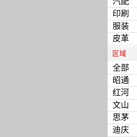
汽配
印刷
服装
皮革
区域
全部
昭通
红河
文山
思茅
迪庆