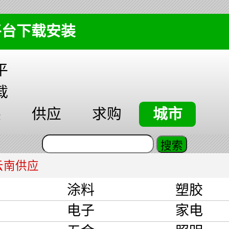
平台下载安装
平
载
装
供应
求购
城市
云南供应
涂料
塑胶
品
电子
家电