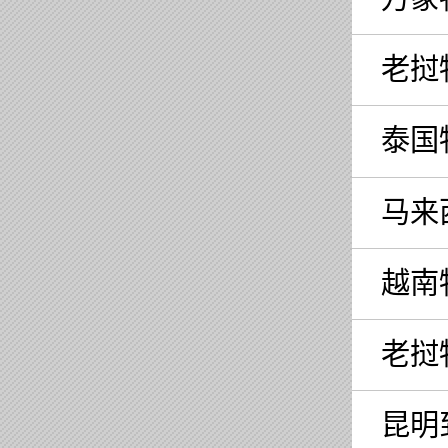
老挝
泰国
马来
越南
老挝
昆明