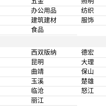
五金
照明
办公用品
纺织
建筑建材
服饰
食品
西双版纳
德宏
昆明
大理
曲靖
保山
玉溪
楚雄
临沧
怒江
丽江