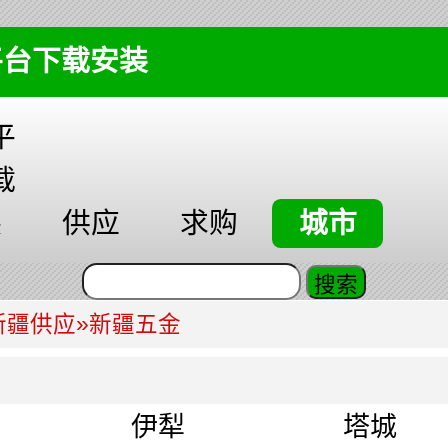
平台下载安装
平
载
装
供应
求购
城市
新疆供应
»
新疆五金
伊犁
塔城