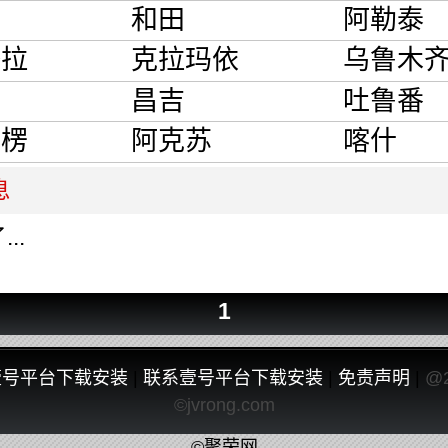
和田
阿勒泰
塔拉
克拉玛依
乌鲁木
子
昌吉
吐鲁番
郭楞
阿克苏
喀什
息
..
1
壹号平台下载安装
|
联系壹号平台下载安装
|
免责声明
|
@
©jvrong.com
©聚荣网