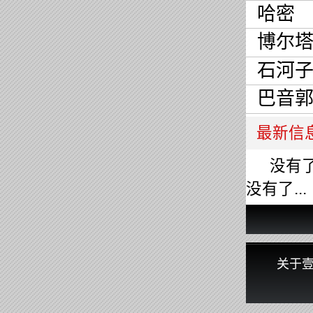
哈密
博尔
石河
巴音
最新信
没有了.
没有了...
关于