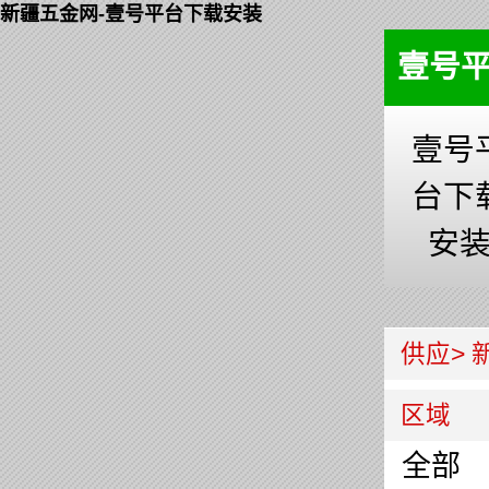
新疆五金网-壹号平台下载安装
壹号
壹号
台下
安
供应>
区域
全部