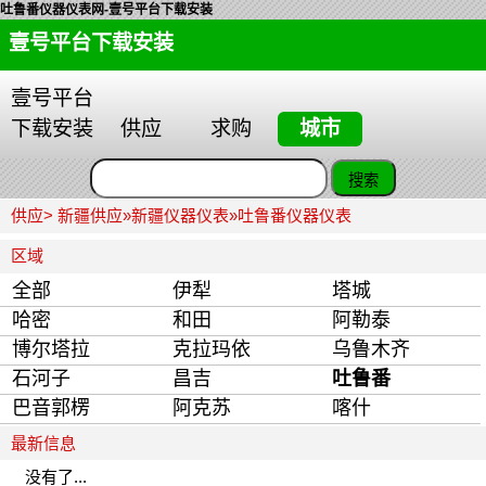
吐鲁番仪器仪表网-壹号平台下载安装
壹号平台下载安装
壹号平台
下载安装
供应
求购
城市
供应>
新疆供应
»
新疆仪器仪表
»
吐鲁番仪器仪表
区域
全部
伊犁
塔城
哈密
和田
阿勒泰
博尔塔拉
克拉玛依
乌鲁木齐
石河子
昌吉
吐鲁番
巴音郭楞
阿克苏
喀什
最新信息
没有了...