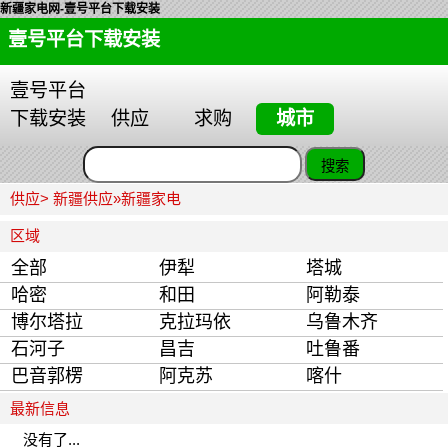
新疆家电网-壹号平台下载安装
壹号平台下载安装
壹号平台
下载安装
供应
求购
城市
供应>
新疆供应
»
新疆家电
区域
全部
伊犁
塔城
哈密
和田
阿勒泰
博尔塔拉
克拉玛依
乌鲁木齐
石河子
昌吉
吐鲁番
巴音郭楞
阿克苏
喀什
最新信息
没有了...