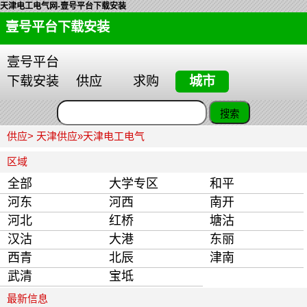
天津电工电气网-壹号平台下载安装
壹号平台下载安装
壹号平台
下载安装
供应
求购
城市
供应>
天津供应
»
天津电工电气
区域
全部
大学专区
和平
河东
河西
南开
河北
红桥
塘沽
汉沽
大港
东丽
西青
北辰
津南
武清
宝坻
最新信息