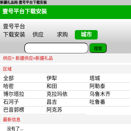
新疆礼品网-壹号平台下载安装
壹号平台下载安装
壹号平台
下载安装
供应
求购
城市
供应>
新疆供应
»
新疆礼品
区域
全部
伊犁
塔城
哈密
和田
阿勒泰
博尔塔拉
克拉玛依
乌鲁木齐
石河子
昌吉
吐鲁番
巴音郭楞
阿克苏
最新信息
没有了...