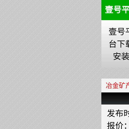
壹号
壹号
台下
安
冶金矿
发布时间
报价