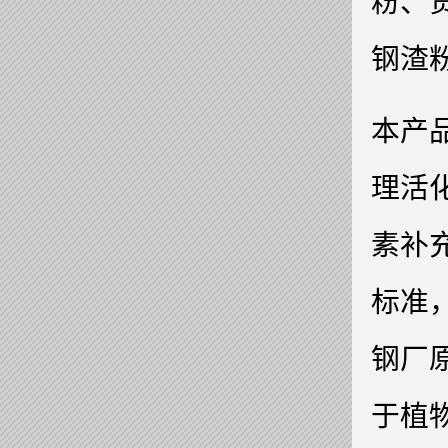
粉、
钢渣
本产
理活
素补充
标准
钢厂
于植