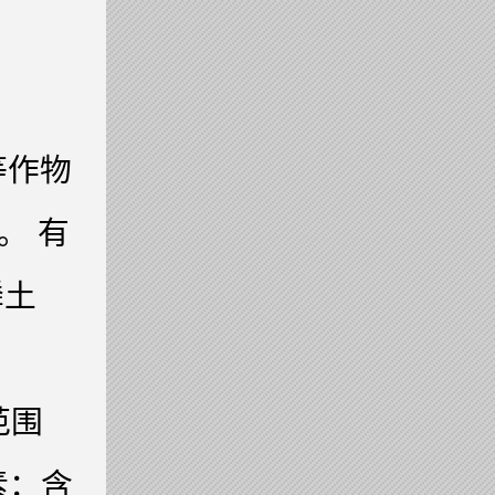
等作物
。 有
磷土
范围
素：含