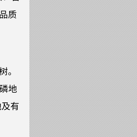
品质
树。
缺磷地
地及有