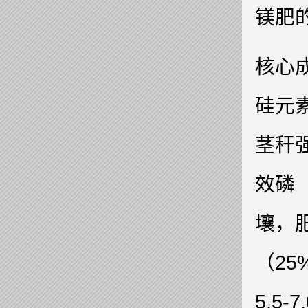
镁肥
核心
硅元素
茎秆
效磷
壤，肥
（25
5.5