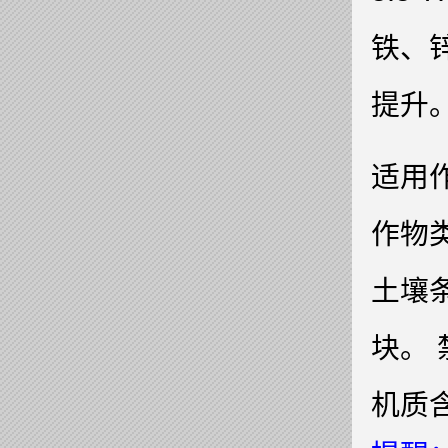
铁、
提升
适用
作物
土壤条
块。
机质