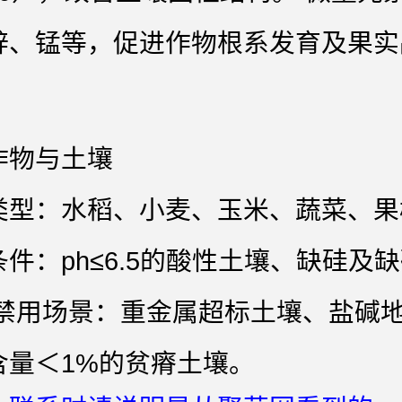
锌、锰等，促进作物根系发育及果实
。
作物与土壤
类型：水稻、小麦、玉米、蔬菜、果
件：ph≤6.5的酸性土壤、缺硅及
 禁用场景：重金属超标土壤、盐碱
含量＜1%的贫瘠土壤。