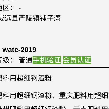
区： -
:威远县严陵镇铺子湾
：
：
：
wate-2019
等级： 普通
手机验证
会员认证
肥料用超细钢渣粉
肥料用超细钢渣粉、重庆肥料用超细