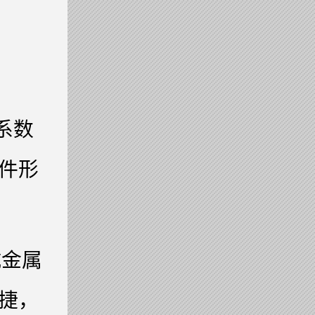
系数
件形
抗金属
捷，