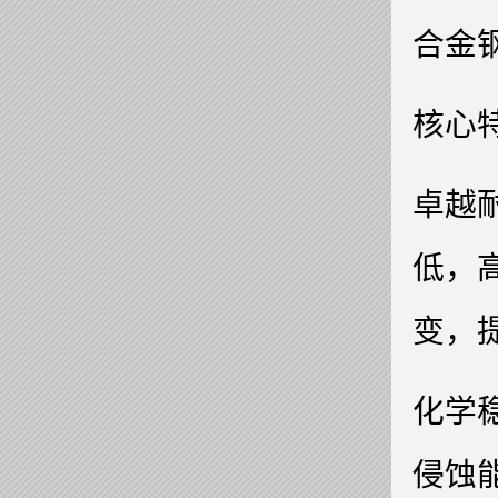
合金
核心
卓越耐
低，
变，
化学稳
侵蚀