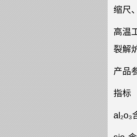
缩尺
高温
裂解
产品
指标
al₂