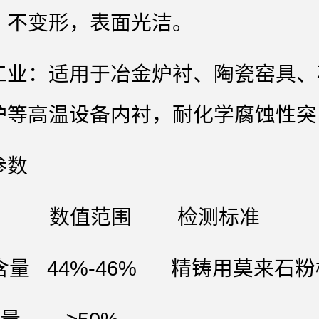
、不变形，表面光洁。
工业‌：适用于冶金炉衬、陶瓷窑具、
炉等高温设备内衬，耐化学腐蚀性突
参数
 数值范围 检测标准
o₃含量 44%-46% 精铸用莫来石