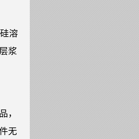
与硅溶
层浆
品，
件无