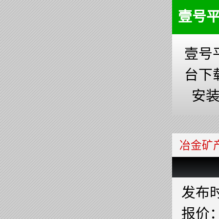
壹号
壹号
台下
安
冶金矿
发布时间
报价