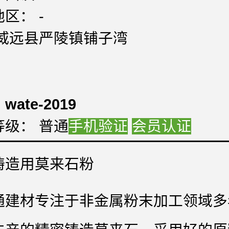
区： -
:威远县严陵镇铺子湾
：
：
：
wate-2019
等级： 普通
手机验证
会员认证
铸造用莫来石粉
通建材专注于非金属粉末加工领域多