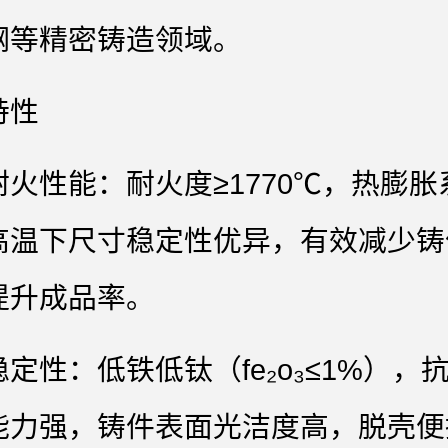
钢等精密铸造领域。
特性
火性能‌：耐火度≥1770℃，热膨胀
高温下尺寸稳定性优异，有效减少铸
提升成品率。
定性‌：低铁低钛（fe₂o₃≤1%），
能力强，铸件表面光洁度高，脱壳便