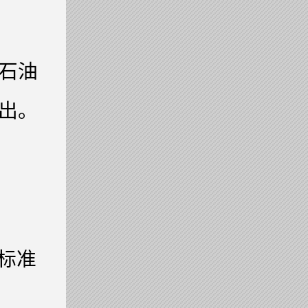
石油
出。
粉标准