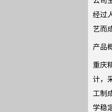
公司
经过
艺而
产品
重庆
计，
工制
学稳