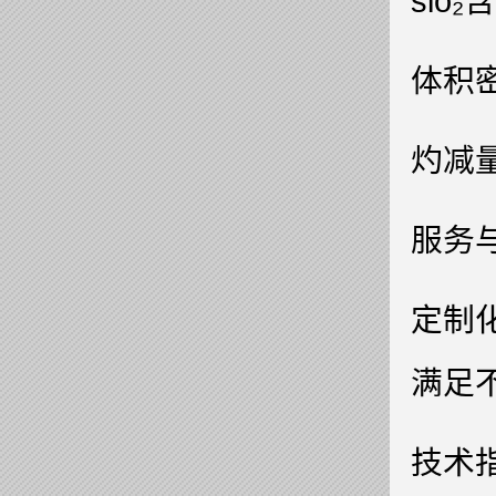
sio
体积密
灼减
服务
定制化
满足
技术