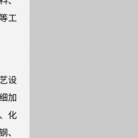
料、
等工
艺设
细加
、化
钢、