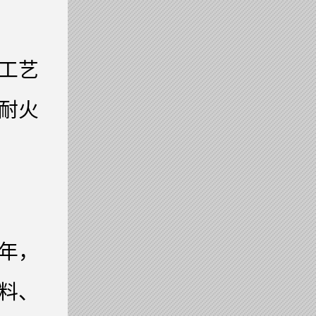
工艺
耐火
年，
料、