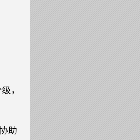
分级，
协助