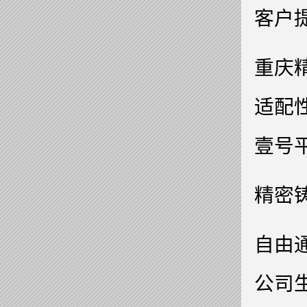
客户
重庆
适配
壹号
精密
自由
公司