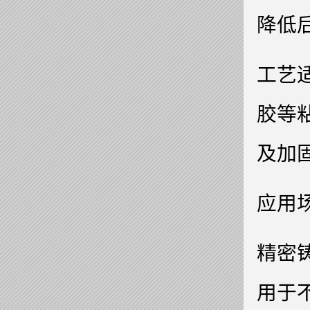
降低
工艺适
胶等
及加
应用
精密
用于