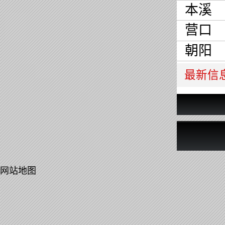
本溪
营口
朝阳
最新信
网站地图