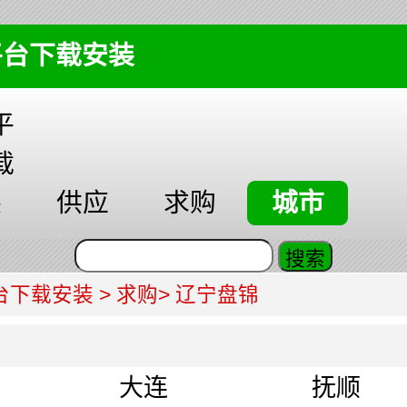
平台下载安装
平
载
装
供应
求购
城市
台下载安装
>
求购
> 辽宁盘锦
大连
抚顺