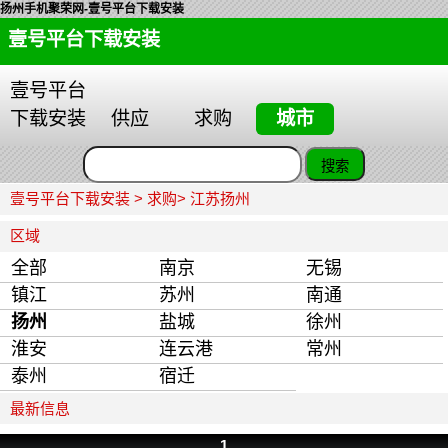
扬州手机聚荣网-壹号平台下载安装
壹号平台下载安装
壹号平台
下载安装
供应
求购
城市
壹号平台下载安装
>
求购
> 江苏扬州
区域
全部
南京
无锡
镇江
苏州
南通
扬州
盐城
徐州
淮安
连云港
常州
泰州
宿迁
最新信息
1