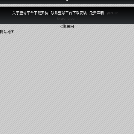
关于壹号平台下载安装
|
联系壹号平台下载安装
|
免责声明
|
@2026
©jvrong.com
©聚荣网
网站地图