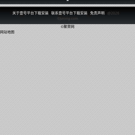
关于壹号平台下载安装
|
联系壹号平台下载安装
|
免责声明
|
@2026
©jvrong.com
©聚荣网
网站地图