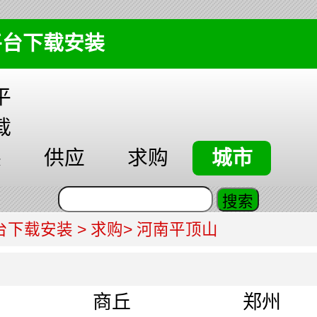
平台下载安装
平
载
装
供应
求购
城市
台下载安装
>
求购
> 河南平顶山
商丘
郑州