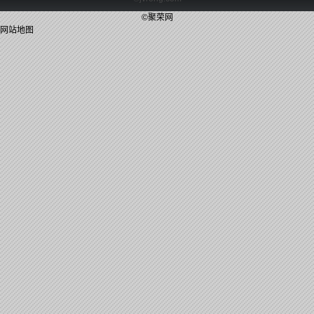
©聚荣网
网站地图