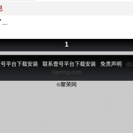
息
..
1
壹号平台下载安装
|
联系壹号平台下载安装
|
免责声明
|
@
©jvrong.com
©聚荣网