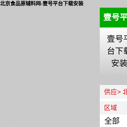
北京食品原辅料网-壹号平台下载安装
壹号
壹号
台下
安
供应>
区域
全部