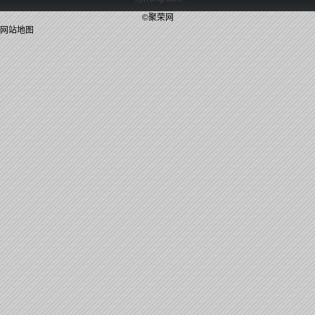
©聚荣网
网站地图