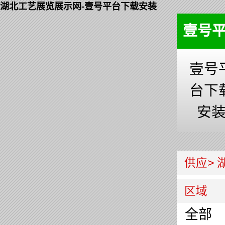
湖北工艺展览展示网-壹号平台下载安装
壹号
壹号
台下
安
供应>
区域
全部