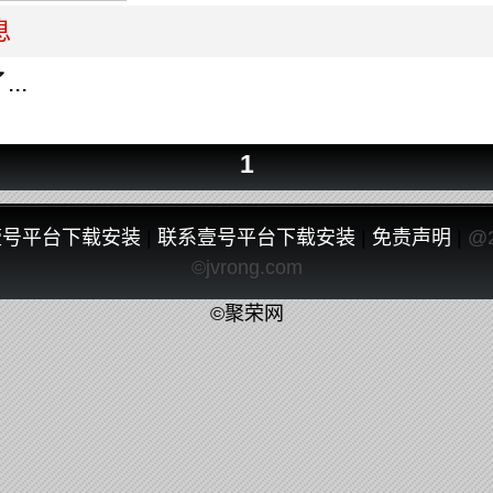
息
..
1
壹号平台下载安装
|
联系壹号平台下载安装
|
免责声明
|
@
©jvrong.com
©聚荣网