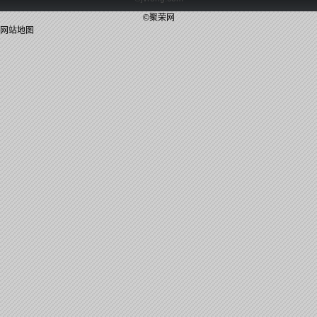
©聚荣网
网站地图