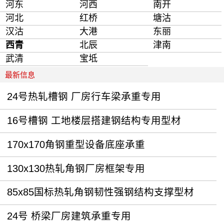
河东
河西
南开
河北
红桥
塘沽
汉沽
大港
东丽
西青
北辰
津南
武清
宝坻
最新信息
24号热轧槽钢 厂房行车梁承重专用
16号槽钢 工地楼层搭建钢结构专用型材
170x170角钢重型设备底座承重
130x130热轧角钢厂房框架专用
85x85国标热轧角钢韧性强钢结构支撑型材
24号 桥梁厂房建筑承重专用