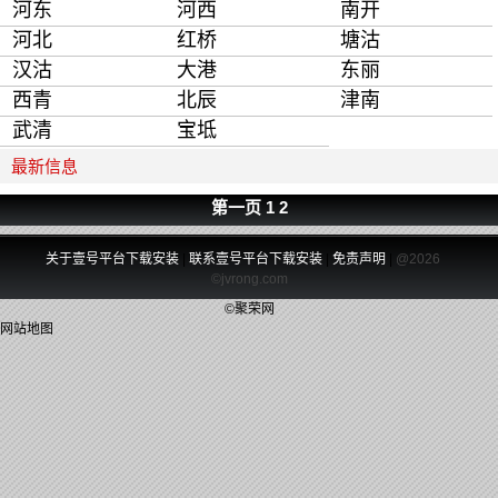
河东
河西
南开
河北
红桥
塘沽
汉沽
大港
东丽
西青
北辰
津南
武清
宝坻
最新信息
第一页
1
2
关于壹号平台下载安装
|
联系壹号平台下载安装
|
免责声明
|
@2026
©jvrong.com
©聚荣网
网站地图