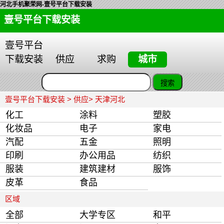
河北手机聚荣网-壹号平台下载安装
壹号平台下载安装
壹号平台
下载安装
供应
求购
城市
壹号平台下载安装
>
供应
> 天津河北
化工
涂料
塑胶
化妆品
电子
家电
汽配
五金
照明
印刷
办公用品
纺织
服装
建筑建材
服饰
皮革
食品
区域
全部
大学专区
和平