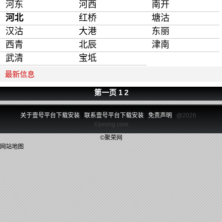
河东
河西
南开
河北
红桥
塘沽
汉沽
大港
东丽
西青
北辰
津南
武清
宝坻
最新信息
第一页
1
2
关于壹号平台下载安装
|
联系壹号平台下载安装
|
免责声明
|
@2026
©jvrong.com
©聚荣网
网站地图