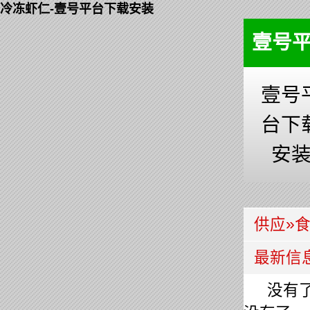
冷冻虾仁-壹号平台下载安装
壹号
壹号
台下
安
供应
»
最新信
没有了.