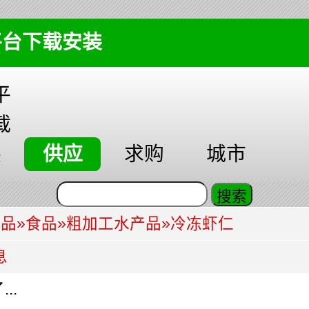
平台下载安装
平
载
装
供应
求购
城市
食品
»
食品
»
粗加工水产品
»
冷冻虾仁
息
..