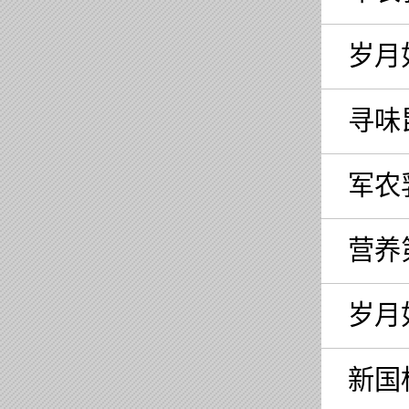
岁月
寻味
军农
营养
岁月
新国