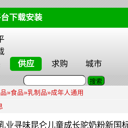
平台下载安装
平
载
装
供应
求购
城市
食品
»
食品
»
乳制品
»
成年人通用
息
乳业寻味昆仑儿童成长驼奶粉新国