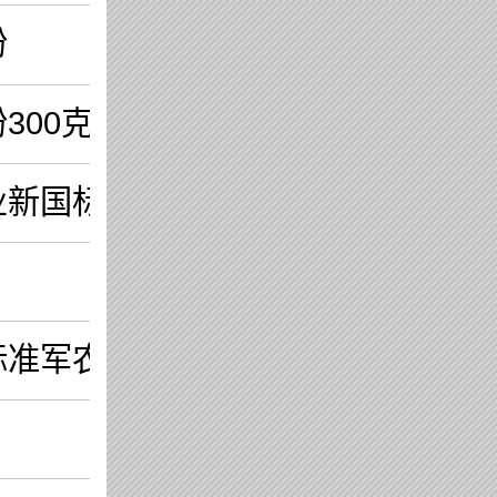
粉
300克
业新国标驼奶粉
标准军农乳业