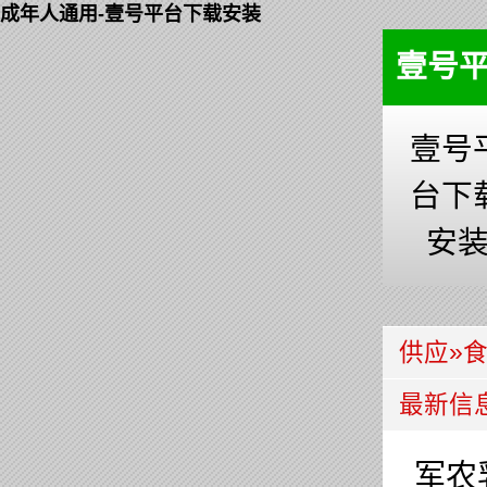
成年人通用-壹号平台下载安装
壹号
壹号
台下
安
供应
»
最新信
军农