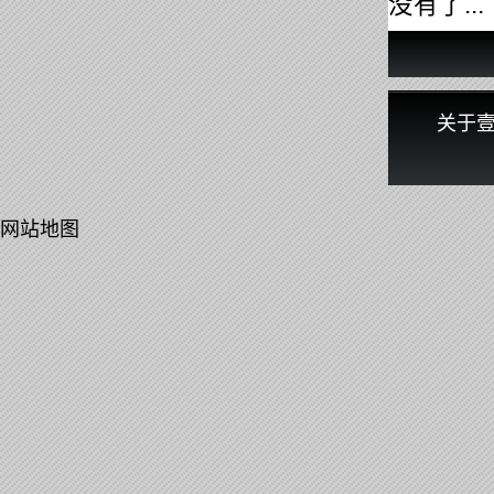
没有了...
关于
网站地图