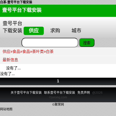
白茶-壹号平台下载安装
壹号平台下载安装
壹号平台
下载安装
供应
求购
城市
供应
»
食品
»
食品
»
茶叶类
»
白茶
最新信息
没有了...
没有了...
1
关于壹号平台下载安装
|
联系壹号平台下载安装
|
免责声明
|
@2026
©jvrong.com
©聚荣网
网站地图