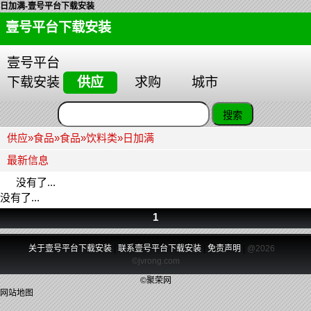
日加满-壹号平台下载安装
壹号平台下载安装
壹号平台
下载安装
供应
求购
城市
供应
»
食品
»
食品
»
饮料类
»
日加满
最新信息
没有了...
没有了...
1
关于壹号平台下载安装
|
联系壹号平台下载安装
|
免责声明
|
@2026
©jvrong.com
©聚荣网
网站地图