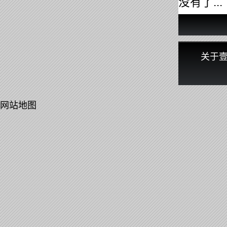
没有了...
关于
网站地图