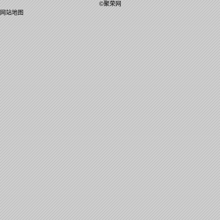
©聚荣网
网站地图