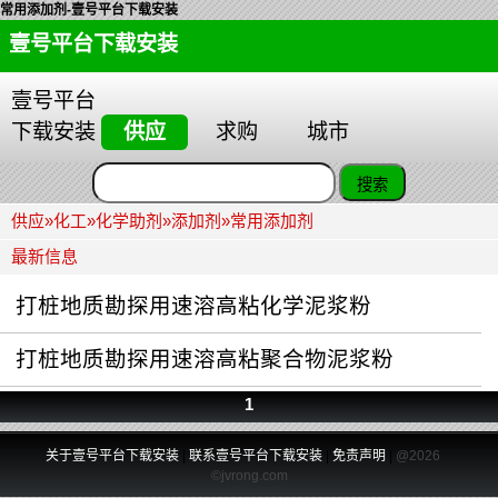
常用添加剂-壹号平台下载安装
壹号平台下载安装
壹号平台
下载安装
供应
求购
城市
供应
»
化工
»
化学助剂
»
添加剂
»
常用添加剂
最新信息
打桩地质勘探用速溶高粘化学泥浆粉
打桩地质勘探用速溶高粘聚合物泥浆粉
1
关于壹号平台下载安装
|
联系壹号平台下载安装
|
免责声明
|
@2026
©jvrong.com