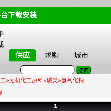
平台下载安装
平
载
装
供应
求购
城市
化工
»
无机化工原料
»
碱类
»
氢氧化钠
息
1