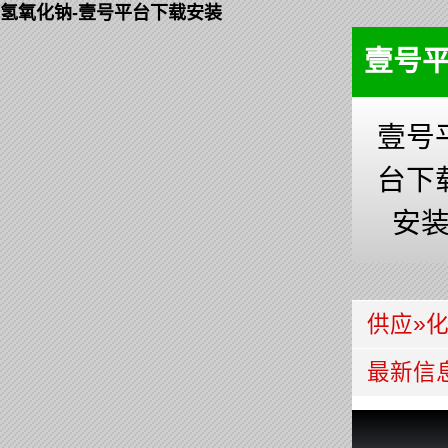
氢氧化钠-壹号平台下载安装
壹号
壹号
台下
安
供应
»
最新信