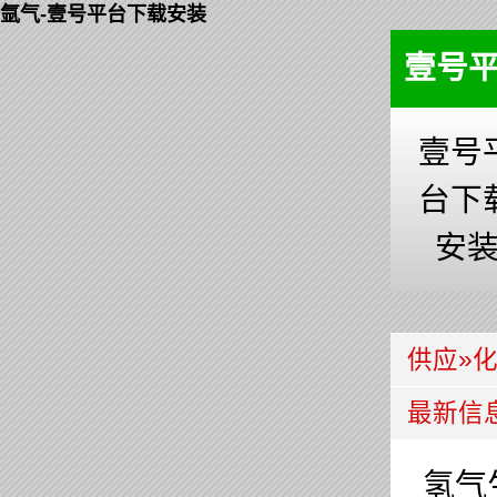
氩气-壹号平台下载安装
壹号
壹号
台下
安
供应
»
最新信
氢气