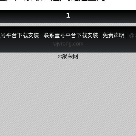
1
壹号平台下载安装
|
联系壹号平台下载安装
|
免责声明
|
@
©jvrong.com
©聚荣网