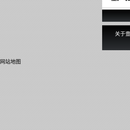
关于
网站地图