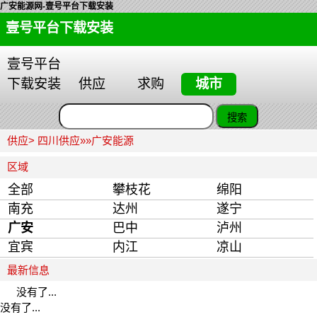
广安能源网-壹号平台下载安装
壹号平台下载安装
壹号平台
下载安装
供应
求购
城市
供应>
四川供应
»»
广安能源
区域
全部
攀枝花
绵阳
南充
达州
遂宁
广安
巴中
泸州
宜宾
内江
凉山
最新信息
没有了...
没有了...