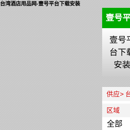
台湾酒店用品网-壹号平台下载安装
壹号
壹号
台下
安
供应>
区域
全部