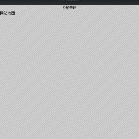
©聚荣网
网站地图