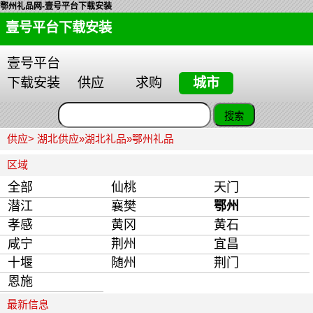
鄂州礼品网-壹号平台下载安装
壹号平台下载安装
壹号平台
下载安装
供应
求购
城市
供应>
湖北供应
»
湖北礼品
»
鄂州礼品
区域
全部
仙桃
天门
潜江
襄樊
鄂州
孝感
黄冈
黄石
咸宁
荆州
宜昌
十堰
随州
荆门
恩施
最新信息