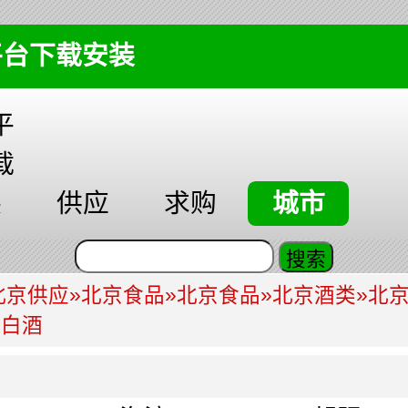
平台下载安装
平
载
装
供应
求购
城市
北京供应
»
北京食品
»
北京食品
»
北京酒类
»
北
谷白酒