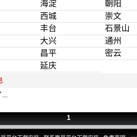
海淀
朝阳
西城
崇文
丰台
石景山
大兴
通州
昌平
密云
延庆
息
..
1