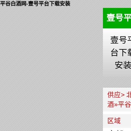
平谷白酒网-壹号平台下载安装
壹号
壹号
台下
安
供应>
酒
»
平
区域