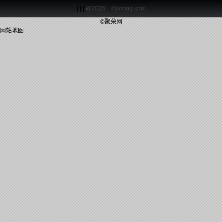
| | |
@2026 ©jvrong.com
©聚荣网
网站地图