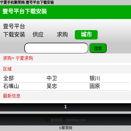
宁夏手机聚荣网-壹号平台下载安装
壹号平台下载安装
壹号平台
下载安装
供应
求购
城市
求购
>
宁夏求购
区域
全部
中卫
银川
石嘴山
吴忠
固原
最新信息
1
| | |
@2026 ©jvrong.com
©聚荣网